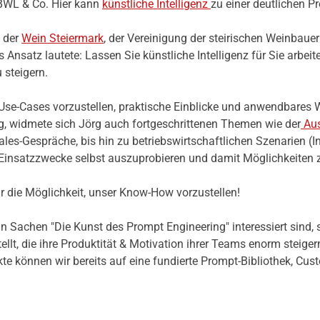
 BWL & Co. Hier kann
künstliche Intelligenz
zu einer deutlichen P
g der
Wein Steiermark
, der Vereinigung der steirischen Weinbaue
Ansatz lautete: Lassen Sie künstliche Intelligenz für Sie arbeiten
 steigern.
 Use-Cases vorzustellen, praktische Einblicke und anwendbares W
, widmete sich Jörg auch fortgeschrittenen Themen wie der
Aus
es-Gespräche, bis hin zu betriebswirtschaftlichen Szenarien (In
n Einsatzzwecke selbst auszuprobieren und damit Möglichkeiten
r die Möglichkeit, unser Know-How vorzustellen!
 Sachen "Die Kunst des Prompt Engineering" interessiert sind,
lt, die ihre Produktität & Motivation ihrer Teams enorm steig
te können wir bereits auf eine fundierte Prompt-Bibliothek, Cu