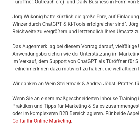
Türöffner, Outreach erc) und Daily Business in Form von
Jörg Wukonig hatte kürzlich die große Ehre, auf Einladun
Winzer durch ChatGPT & KI-Tools erfolgreicher sind". Jörgs 
Reichweite zu vergrößern und letztendlich Ihren Umsatz zu
Das Augenmerk lag bei diesem Vortrag darauf, vielfältige
Anwendungsbereichen wie der Unterstützung im Marketing
im Verkauf, dem Support von ChatGPT als Türöffner für Sal
TeilnehmerInnen dazu motiviert zu haben, die vielfältige
Wir danken an Wein Steiermark & Andrea Jöbstl-Prattes fü
Wenn Sie an einem maßgeschneiderten Inhouse Training in
Praktiken und Tipps für Marketing & Sales zusammengestel
oder im komplexeren B2B Bereich agieren. Für beide Aspek
Co für Ihr Online-Marketing
.