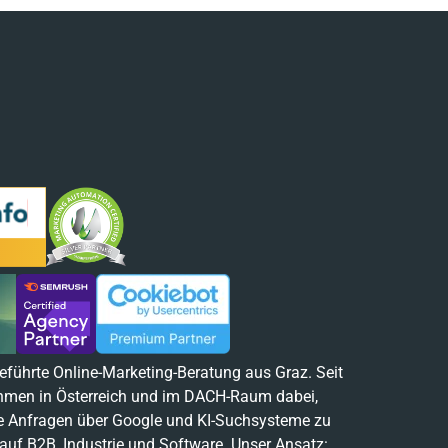
eführte Online-Marketing-Beratung aus Graz. Seit
ehmen in Österreich und im DACH-Raum dabei,
te Anfragen über Google und KI-Suchsysteme zu
uf B2B, Industrie und Software. Unser Ansatz: