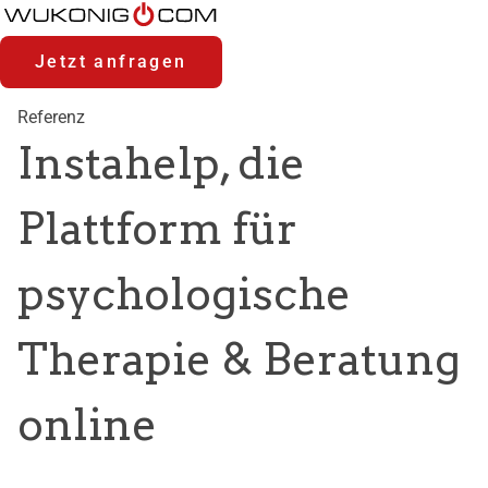
Zum
Zum
Inhalt
Hauptmenü
Accesskey
Accesskey
[1]
[2]
Jetzt anfragen
Referenz
Instahelp, die
Plattform für
psychologische
Therapie & Beratung
online